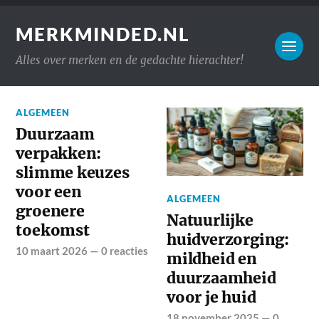
MERKMINDED.NL
Alles over merken en de gedachte hierachter!
ALGEMEEN
Duurzaam
verpakken:
slimme keuzes
voor een
ALGEMEEN
groenere
Natuurlijke
toekomst
huidverzorging:
10 maart 2026
—
0 reacties
mildheid en
duurzaamheid
voor je huid
18 november 2025
—
0